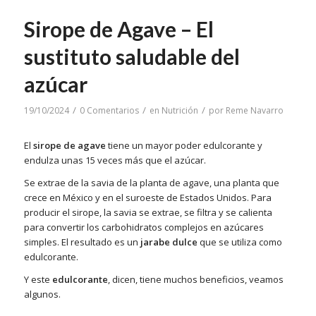
Sirope de Agave – El
sustituto saludable del
azúcar
/
/
/
19/10/2024
0 Comentarios
en
Nutrición
por
Reme Navarro
El
sirope de agave
tiene un mayor poder edulcorante y
endulza unas 15 veces más que el azúcar.
Se extrae de la savia de la planta de agave, una planta que
crece en México y en el suroeste de Estados Unidos. Para
producir el sirope, la savia se extrae, se filtra y se calienta
para convertir los carbohidratos complejos en azúcares
simples. El resultado es un
jarabe dulce
que se utiliza como
edulcorante.
Y este
edulcorante
, dicen, tiene muchos beneficios, veamos
algunos.