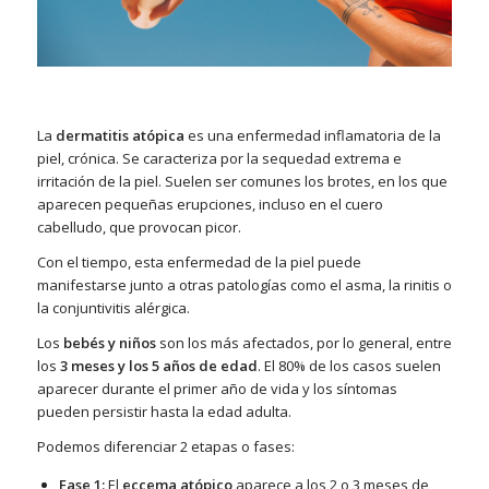
La
dermatitis atópica
es una enfermedad inflamatoria de la
piel, crónica. Se caracteriza por la sequedad extrema e
irritación de la piel.
Suelen ser comunes los brotes, en los que
aparecen pequeñas erupciones, incluso en el cuero
cabelludo, que provocan picor.
Con el tiempo, esta enfermedad de la piel puede
manifestarse junto a otras patologías como el asma, la rinitis o
la conjuntivitis alérgica.
Los
bebés y niños
son los más afectados, por lo general, entre
los
3 meses y los 5 años de edad
. El 80% de los casos suelen
aparecer durante el primer año de vida y los síntomas
pueden persistir hasta la edad adulta.
Podemos diferenciar 2 etapas o fases:
Fase 1:
El
eccema atópico
aparece a los 2 o 3 meses de